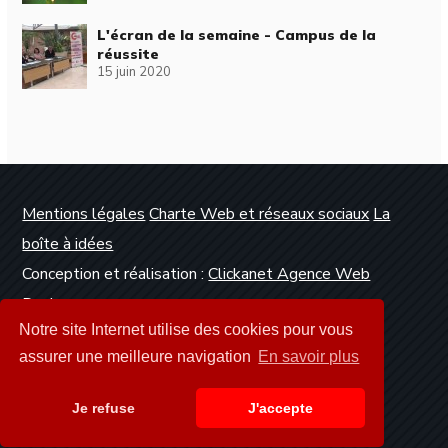
L'écran de la semaine - Campus de la
réussite
15 juin 2020
Mentions légales
Charte Web et réseaux sociaux
La
boîte à idées
Conception et réalisation :
Clickanet Agence Web
Dunkerque
Notre site Internet utilise des cookies pour vous
assurer une meilleure navigation
En savoir plus
Je refuse
J'accepte