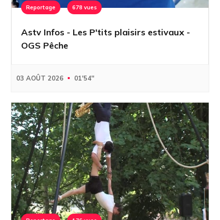
Reportage
678 vues
Astv Infos - Les P'tits plaisirs estivaux -
OGS Pêche
03 AOÛT 2026
01'54''