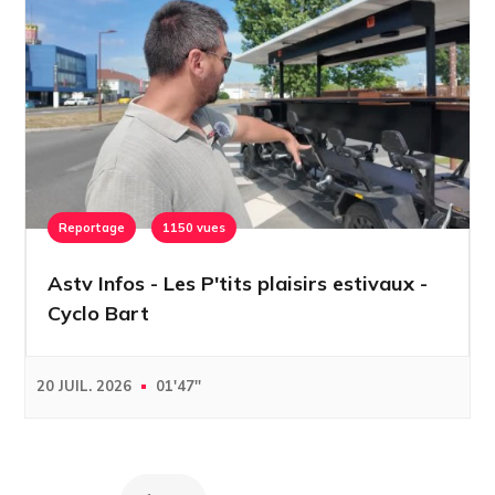
Reportage
1150 vues
Astv Infos - Les P'tits plaisirs estivaux -
Cyclo Bart
20 JUIL. 2026
01'47''