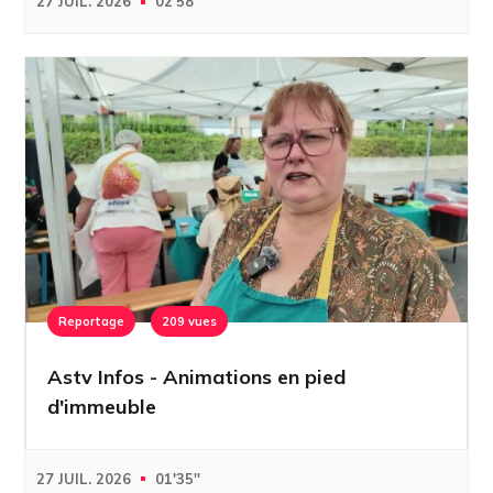
27 JUIL. 2026
02'58''
Reportage
209 vues
Astv Infos - Animations en pied
d'immeuble
27 JUIL. 2026
01'35''