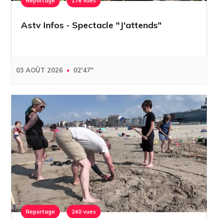
Reportage
176 vues
Astv Infos - Spectacle "J'attends"
03 AOÛT 2026
02'47''
Reportage
240 vues