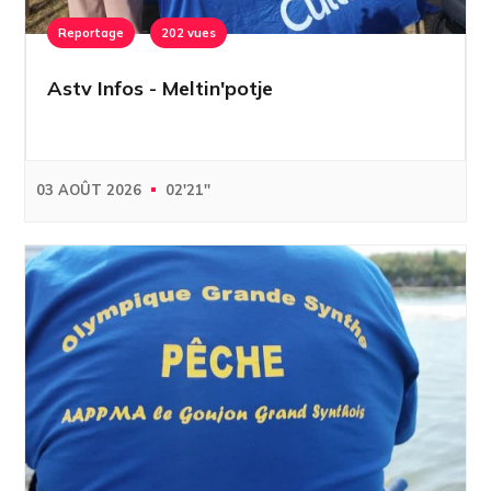
Reportage
202 vues
Astv Infos - Meltin'potje
03 AOÛT 2026
02'21''