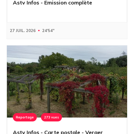
Astv Infos - Emission complète
27 JUIL. 2026
24'54''
Reportage
273 vues
Astv Infos - Carte postale - Verger