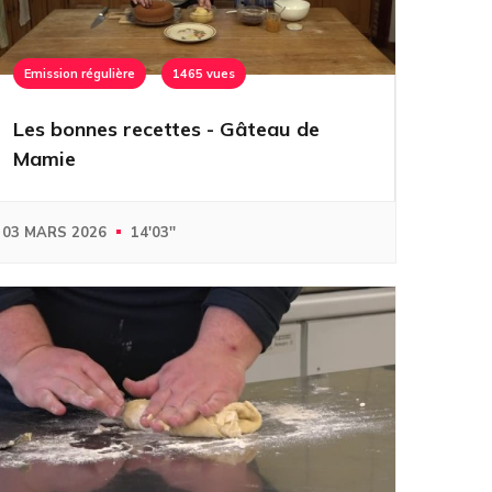
Emission régulière
1465 vues
Les bonnes recettes - Gâteau de
Mamie
03 MARS 2026
14'03''