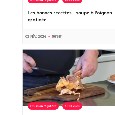
Les bonnes recettes - soupe à l'oignon
gratinée
03 FÉV. 2026
06'58''
Emission régulière
1390 vues