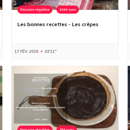
Emission régulière
1044 vues
Les bonnes recettes - Les crêpes
17 FÉV. 2026
03'21''
Emission régulière
766 vues