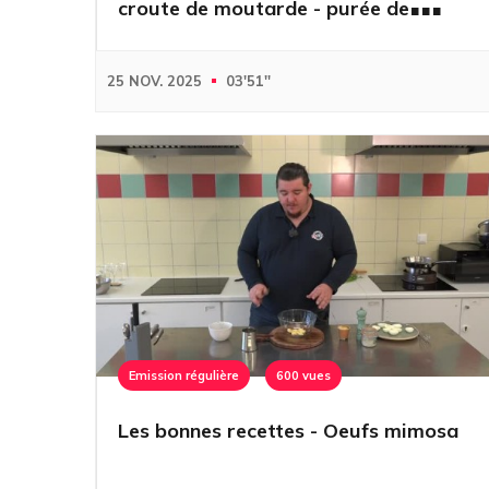
croute de moutarde - purée de
potimarron
25 NOV. 2025
03'51''
Emission régulière
600 vues
Les bonnes recettes - Oeufs mimosa