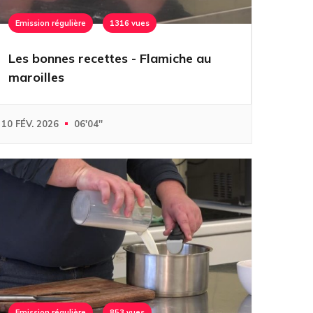
Emission régulière
1316 vues
Les bonnes recettes - Flamiche au
maroilles
10 FÉV. 2026
06'04''
Emission régulière
853 vues