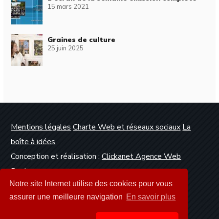
15 mars 2021
Graines de culture
25 juin 2025
Mentions légales
Charte Web et réseaux sociaux
La
boîte à idées
Conception et réalisation :
Clickanet Agence Web
Dunkerque
Notre site Internet utilise des cookies pour vous
assurer une meilleure navigation
En savoir plus