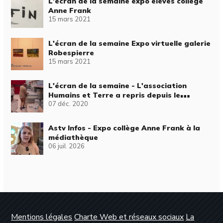
L'écran de la semaine expo élèves collège
Anne Frank
15 mars 2021
L'écran de la semaine Expo virtuelle galerie
Robespierre
15 mars 2021
L'écran de la semaine - L'association
Humains et Terre a repris depuis le
07 déc. 2020
confinement ses tournées
Astv Infos - Expo collège Anne Frank à la
médiathèque
06 juil. 2026
Mentions légales
Charte Web et réseaux sociaux
La