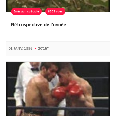
Emission spéciale
6303 vues
Rétrospective de l'année
01 JANV. 1996
20'15''