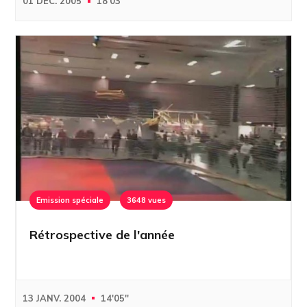
01 DÉC. 2005
18'03''
Emission spéciale
3648 vues
Rétrospective de l'année
13 JANV. 2004
14'05''