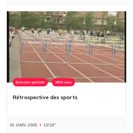
Emission spéciale
3650 vues
Rétrospective des sports
01 JANV. 2005
10'26''