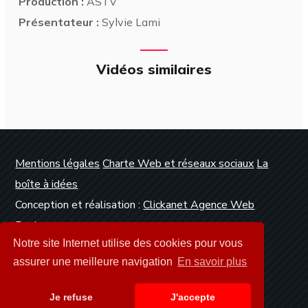
Production :
ASTV
Présentateur :
Sylvie Lami
Vidéos similaires
Mentions légales
Charte Web et réseaux sociaux
La
boîte à idées
Conception et réalisation :
Clickanet Agence Web
Dunkerque
Notre site Internet utilise des cookies pour vous
assurer une meilleure navigation
En savoir plus
Je refuse
J'accepte