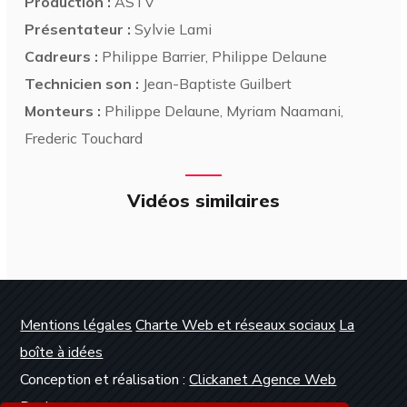
Production :
ASTV
Présentateur :
Sylvie Lami
Cadreurs :
Philippe Barrier, Philippe Delaune
Technicien son :
Jean-Baptiste Guilbert
Monteurs :
Philippe Delaune, Myriam Naamani,
Frederic Touchard
Vidéos similaires
Mentions légales
Charte Web et réseaux sociaux
La
boîte à idées
Conception et réalisation :
Clickanet Agence Web
Dunkerque