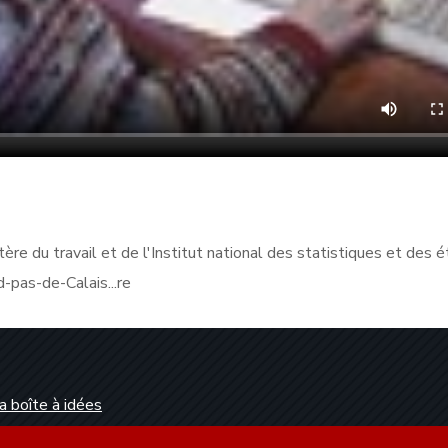
tère du travail et de l'Institut national des statistiques et des 
pas-de-Calais...re
a boîte à idées
Dunkerque