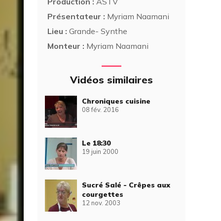
Production :
ASTV
Présentateur :
Myriam Naamani
Lieu :
Grande- Synthe
Monteur :
Myriam Naamani
Vidéos similaires
Chroniques cuisine
08 fév. 2016
Le 18:30
19 juin 2000
Sucré Salé - Crêpes aux
courgettes
12 nov. 2003