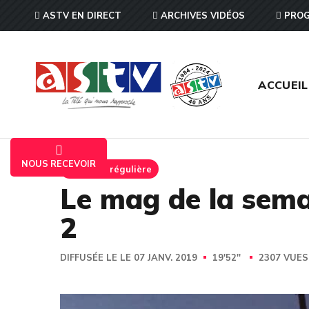
ASTV EN DIRECT
ARCHIVES VIDÉOS
PROG
ACCUEIL
NOUS RECEVOIR
Emission régulière
Le mag de la sema
2
DIFFUSÉE LE LE 07 JANV. 2019
19'52''
2307 VUE