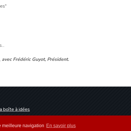
ies"
...
,
avec Frédéric Guyot, Président.
a boîte à idées
Dunkerque
ne meilleure navigation
En savoir plus