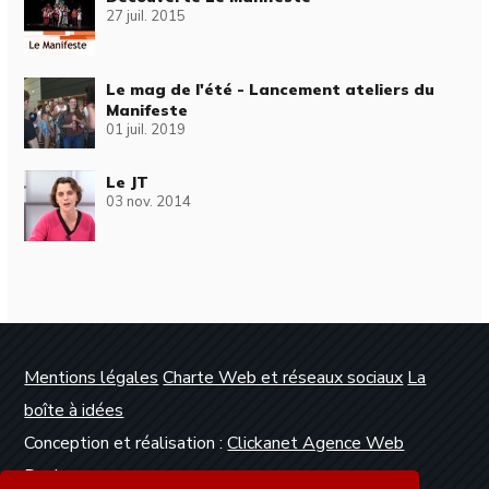
27 juil. 2015
Le mag de l'été - Lancement ateliers du
Manifeste
01 juil. 2019
Le JT
03 nov. 2014
Mentions légales
Charte Web et réseaux sociaux
La
boîte à idées
Conception et réalisation :
Clickanet Agence Web
Dunkerque