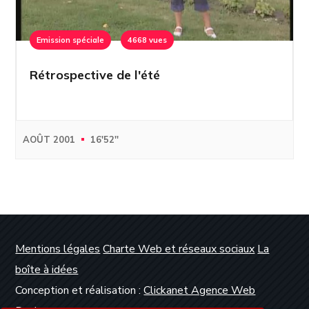
Emission spéciale
4668 vues
Rétrospective de l'été
AOÛT 2001
16'52''
Mentions légales
Charte Web et réseaux sociaux
La
boîte à idées
Conception et réalisation :
Clickanet Agence Web