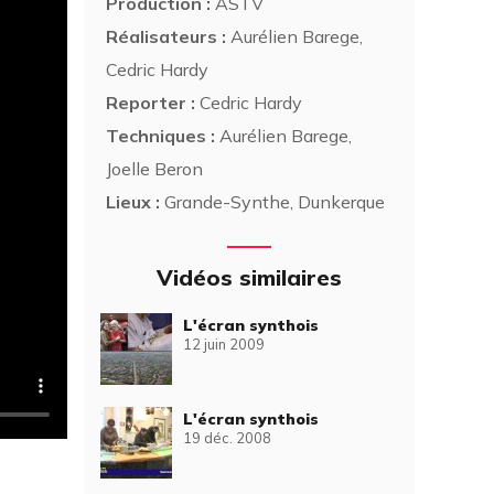
Production :
ASTV
Réalisateurs :
Aurélien Barege,
Cedric Hardy
Reporter :
Cedric Hardy
Techniques :
Aurélien Barege,
Joelle Beron
Lieux :
Grande-Synthe, Dunkerque
Vidéos similaires
L'écran synthois
12 juin 2009
L'écran synthois
19 déc. 2008