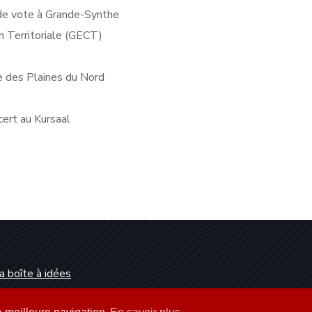
 de vote à Grande-Synthe
 Territoriale (GECT)
e des Plaines du Nord
cert au Kursaal
a boîte à idées
Dunkerque