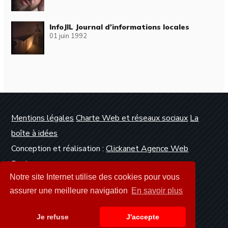
InfoJIL Journal d'informations locales
01 juin 1992
Mentions légales
Charte Web et réseaux sociaux
La
boîte à idées
Conception et réalisation :
Clickanet Agence Web
Dunkerque
Notre site Internet utilise des cookies pour vous
assurer une meilleure navigation
En savoir plus
Je refuse
J'accepte