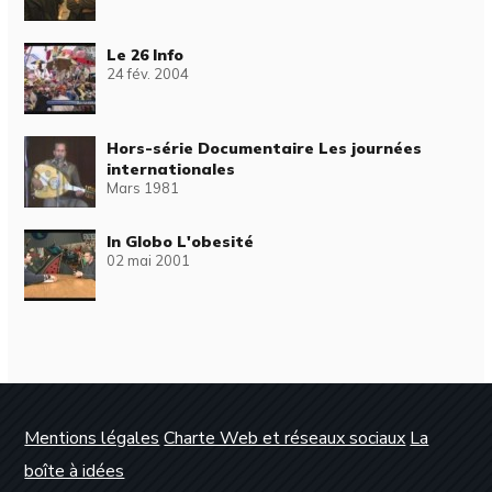
Le 26 Info
24 fév. 2004
Hors-série Documentaire Les journées
internationales
Mars 1981
In Globo L'obesité
02 mai 2001
Mentions légales
Charte Web et réseaux sociaux
La
boîte à idées