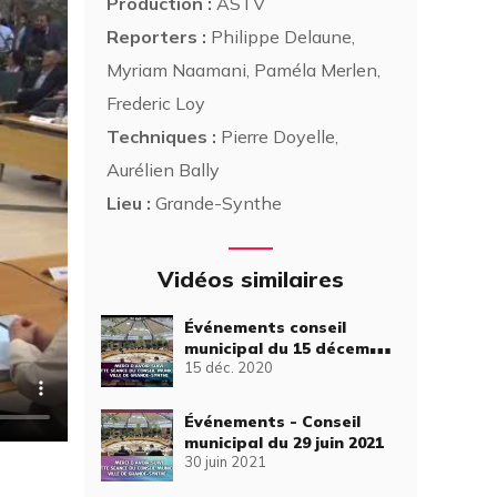
Production :
ASTV
Reporters :
Philippe Delaune,
Myriam Naamani, Paméla Merlen,
Frederic Loy
Techniques :
Pierre Doyelle,
Aurélien Bally
Lieu :
Grande-Synthe
Vidéos similaires
Événements conseil
municipal du 15 décembre
15 déc. 2020
2020
Événements - Conseil
municipal du 29 juin 2021
30 juin 2021