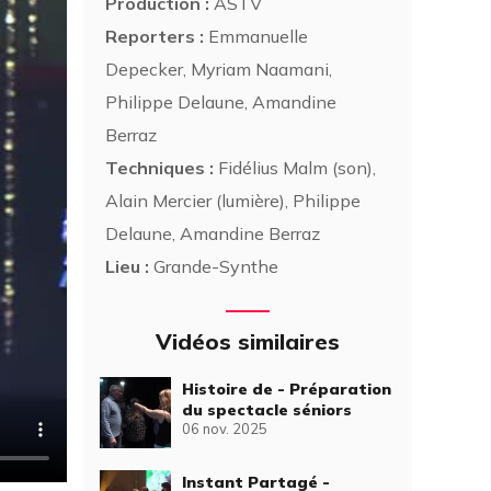
Production :
ASTV
Reporters :
Emmanuelle
Depecker, Myriam Naamani,
Philippe Delaune, Amandine
Berraz
Techniques :
Fidélius Malm (son),
Alain Mercier (lumière), Philippe
Delaune, Amandine Berraz
Lieu :
Grande-Synthe
Vidéos similaires
Histoire de - Préparation
du spectacle séniors
06 nov. 2025
Instant Partagé -