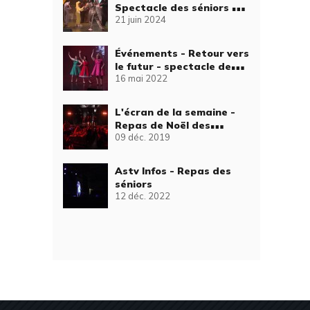
Spectacle des séniors -
21 juin 2024
Merlin et la baguette
magique
Événements - Retour vers
le futur - spectacle des
16 mai 2022
séniors
L'écran de la semaine -
Repas de Noël des
09 déc. 2019
seniors
Astv Infos - Repas des
séniors
12 déc. 2022