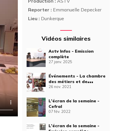
Production :
ASTV
Reporter :
Emmanuelle Depecker
Lieu :
Dunkerque
Vidéos similaires
Astv Infos - Emission
complète
27 janv. 2025
Événements - La chambre
des métiers et de
26 nov. 2021
l'artisanat de Dunkerque
L'écran de la semaine -
Cefral
07 fév. 2022
L'écran de la semaine -