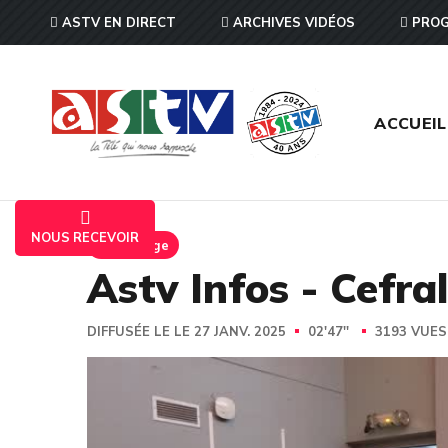
ASTV EN DIRECT
ARCHIVES VIDÉOS
PROG
ACCUEIL
NOUS RECEVOIR
Reportage
Astv Infos - Cefr
DIFFUSÉE LE LE 27 JANV. 2025
02'47''
3193 VUE