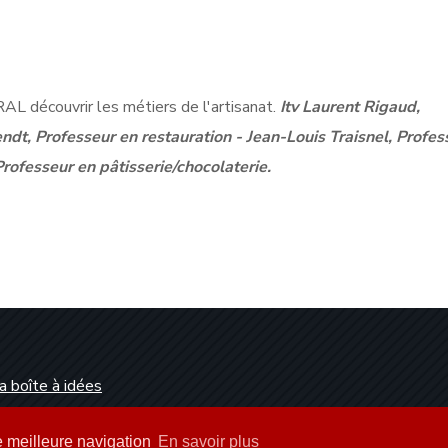
L découvrir les métiers de l'artisanat.
Itv Laurent Rigaud,
t, Professeur en restauration - Jean-Louis Traisnel, Profes
Professeur en pâtisserie/chocolaterie.
a boîte à idées
Dunkerque
ne meilleure navigation
En savoir plus