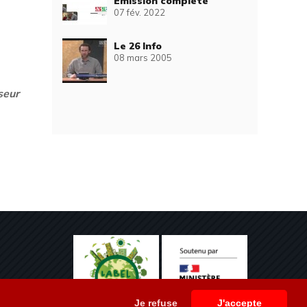
Emission complète
07 fév. 2022
Le 26 Info
08 mars 2005
seur
Je refuse
J'accepte