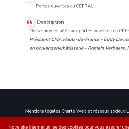
- Portes ouvertes au CEFRAL
Description
Nous sommes allés aux portes ouvertes du CEFRA
Président CMA Hauts-de-France - Eddy Devriend
en boulangerie/pâtisserie - Romain Verbaere, 
Mentions légales
Charte Web et réseaux sociaux
L
Conception et réalisation :
Clickanet Agence Web 
Notre site Internet utilise des cookies pour vous assurer u