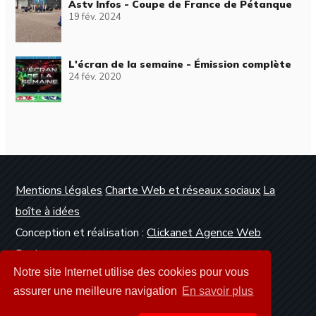
Astv Infos - Coupe de France de Pétanque
19 fév. 2024
L'écran de la semaine - Émission complète
24 fév. 2020
Mentions légales
Charte Web et réseaux sociaux
La
boîte à idées
Conception et réalisation :
Clickanet Agence Web
Dunkerque
Notre site Internet utilise des cookies pour vous
assurer une meilleure navigation
En savoir plus