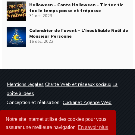
Halloween - Conte Halloween - Tic tac tic
tac le temps passe et trépasse
31 oct. 2023
Calendrier de l'avent - L'inoubliable Noël de
Monsieur Personne
16 déc. 2022
Mentions légales
Charte Web et réseaux sociaux
La
boîte à idées
Conception et réalisation :
Clickanet Agence Web
Dunkerque
Notre site Internet utilise des cookies pour vous
assurer une meilleure navigation
En savoir plus