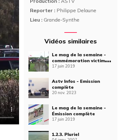
Production :
ASTV
Reporter :
Philippe Delaune
Lieu :
Grande-Synthe
Vidéos similaires
Le mag de la semaine -
commémoration victimes
17 juin 2019
de l'amiante
Astv Infos - Emission
complète
20 nov. 2023
Le mag de la semaine -
Émission complète
17 juin 2019
1.2.3. Pluriel
04 janv. 2007