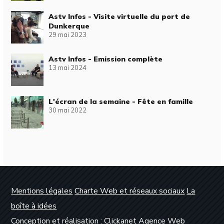
Astv Infos - Visite virtuelle du port de
Dunkerque
29 mai 2023
Astv Infos - Emission complète
13 mai 2024
L'écran de la semaine - Fête en famille
30 mai 2022
Mentions légales
Charte Web et réseaux sociaux
La
boîte à idées
Conception et réalisation :
Clickanet Agence Web