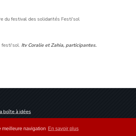
e du festival des solidarités Festi'sol
 festi'sol.
Itv Coralie et Zahia, participantes.
a boîte à idées
Dunkerque
ne meilleure navigation
En savoir plus