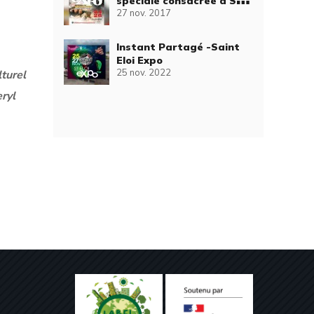
spéciale consacrée à St
27 nov. 2017
Eloi Expo
Instant Partagé -Saint
Eloi Expo
25 nov. 2022
turel
ryl