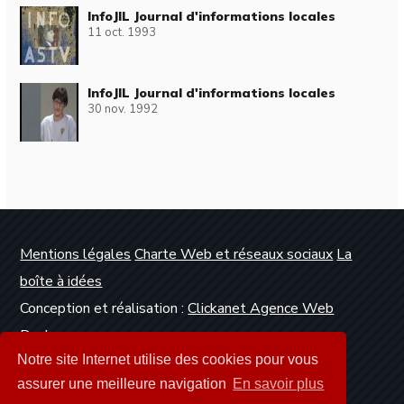
InfoJIL Journal d'informations locales
11 oct. 1993
InfoJIL Journal d'informations locales
30 nov. 1992
Mentions légales
Charte Web et réseaux sociaux
La
boîte à idées
Conception et réalisation :
Clickanet Agence Web
Dunkerque
Notre site Internet utilise des cookies pour vous
assurer une meilleure navigation
En savoir plus