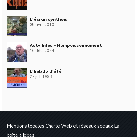
L'écran synthois
05 avril 2010
Astv Infos - Rempoissonnement
16 déc. 2024
L'hebdo d'été
27 juil. 1998
Mentions légales
Charte Web et réseaux sociaux
La
boîte à idées