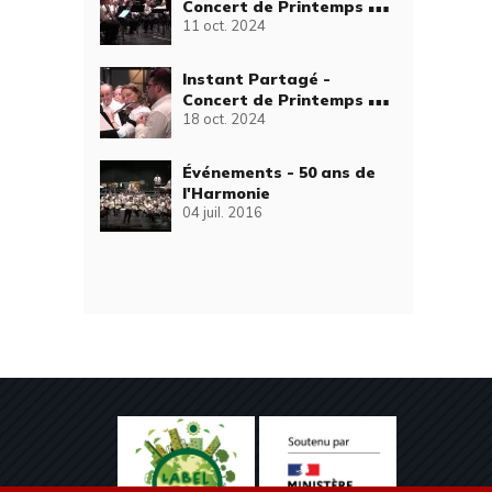
Concert de Printemps de
11 oct. 2024
l'Orchestre d'Harmonie
de Grande-Synthe (1ère
partie)
Instant Partagé -
Concert de Printemps de
18 oct. 2024
l'Orchestre d'Harmonie
de Dunkerque-Rosendaël
(2ème partie)
Événements - 50 ans de
l'Harmonie
04 juil. 2016