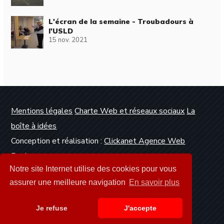
L'écran de la semaine - Troubadours à
l'USLD
15 nov. 2021
Mentions légales
Charte Web et réseaux sociaux
La
boîte à idées
Conception et réalisation :
Clickanet Agence Web
Dunkerque
Notre site Internet utilise des cookies pour vous
assurer une meilleure navigation
En savoir plus
Je refuse
J'accepte