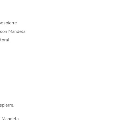
bespierre
lson Mandela
toral
pierre.
n Mandela.