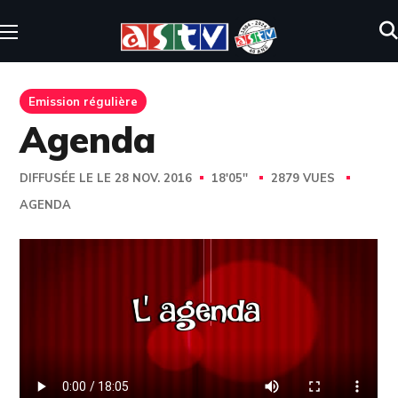
Emission régulière
Agenda
DIFFUSÉE LE LE 28 NOV. 2016
18'05''
2879 VUES
AGENDA