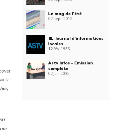
Le mag de l'été
02 sept. 2019
JIL Journal d'informations
locales
12 fév. 1985
Astv Infos - Emission
complète
dover
02 juin 2025
ur la
her,
250
rier