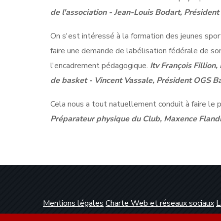
de l'association - Jean-Louis Bodart, Président 
On s'est intéressé à la formation des jeunes sport
faire une demande de labélisation fédérale de son
l'encadrement pédagogique.
Itv François Fillio
de basket - Vincent Vassale, Président OGS B
Cela nous a tout natuellement conduit à faire le 
Préparateur physique du Club, Maxence Flandr
Mentions légales
Charte Web et réseaux sociaux
L
Conception et réalisation :
Clickanet Agence Web 