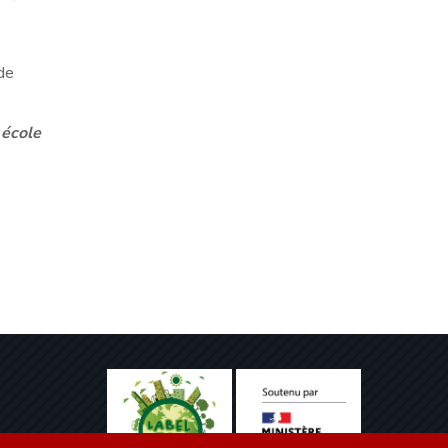
 de
 école