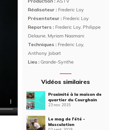
Production :
ASTV
Réalisateur :
Frederic Loy
Présentateur :
Frederic Loy
Reporters :
Frederic Loy, Philippe
Delaune, Myriam Naamani
Techniques :
Frederic Loy,
Anthony Jobart
Lieu :
Grande-Synthe
Vidéos similaires
Proximité à la maison de
quartier du Courghain
23 nov. 2015
Le mag de l'été -
Musculation
02 sept. 2019