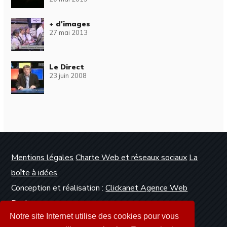
+ d'images
27 mai 2013
Le Direct
23 juin 2008
Mentions légales
Charte Web et réseaux sociaux
La
boîte à idées
Conception et réalisation :
Clickanet Agence Web
Dunkerque
Notre site Internet utilise des cookies pour vous