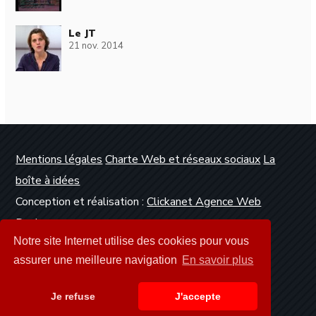
Le JT
21 nov. 2014
Mentions légales
Charte Web et réseaux sociaux
La
boîte à idées
Conception et réalisation :
Clickanet Agence Web
Dunkerque
Notre site Internet utilise des cookies pour vous
assurer une meilleure navigation
En savoir plus
Je refuse
J'accepte