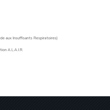
ide aux Insuffisants Respiratoires)
ion A.L.A.I.R.