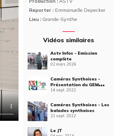
Production :
ASTV
Reporter :
Emmanuelle Depecker
Lieu :
Grande-Synthe
Vidéos similaires
Astv Infos - Emission
complète
02 mars 2026
Caméras Synthoises -
Présentation du GEM
14 sept. 2022
Atout Coeur
Caméras Synthoises - Les
balades synthoises
21 sept. 2022
Le JT
04 nov. 2014