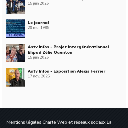
15 juin 2026
Le journal
29 mai 1998
Astv Infos - Projet intergénérationnel
Ehpad Zélie Quenton
15 juin 2026
Astv Infos - Exposition Alexis Ferrier
17 nov. 2025
Mentions légales
Charte Web et réseaux sociaux
La