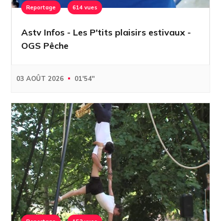
Reportage
614 vues
Astv Infos - Les P'tits plaisirs estivaux -
OGS Pêche
03 AOÛT 2026
01'54''