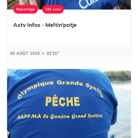
Reportage
181 vues
Astv Infos - Meltin'potje
03 AOÛT 2026
02'21''