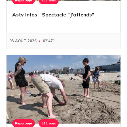
Reportage
152 vues
Astv Infos - Spectacle "J'attends"
03 AOÛT 2026
02'47''
Reportage
212 vues