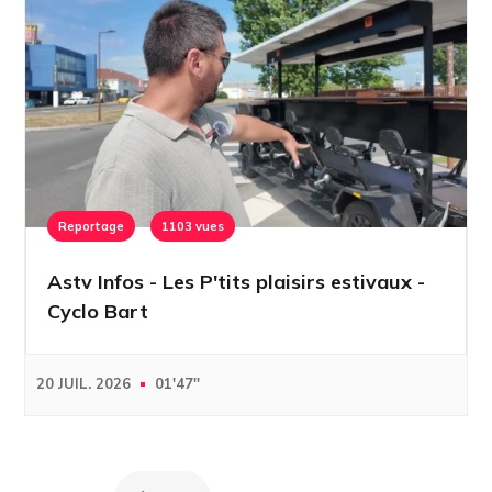
Reportage
1103 vues
Astv Infos - Les P'tits plaisirs estivaux -
Cyclo Bart
20 JUIL. 2026
01'47''