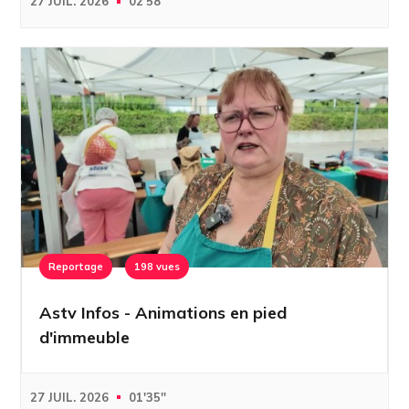
27 JUIL. 2026
02'58''
Reportage
198 vues
Astv Infos - Animations en pied
d'immeuble
27 JUIL. 2026
01'35''