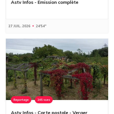
Astv Infos - Emission complète
27 JUIL. 2026
24'54''
Reportage
245 vues
Astv Infos - Carte postale - Verger