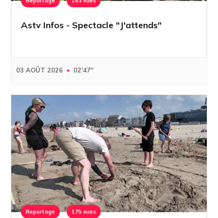
Reportage
143 vues
Astv Infos - Spectacle "J'attends"
03 AOÛT 2026
02'47''
Reportage
175 vues