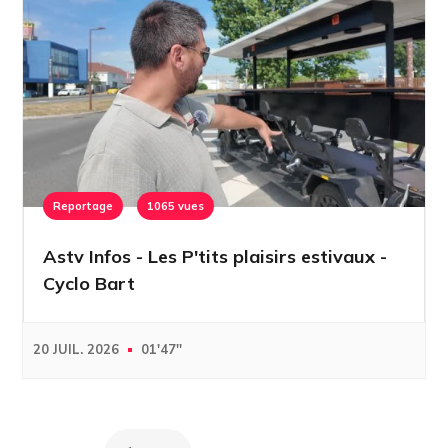
Reportage
1065 vues
Astv Infos - Les P'tits plaisirs estivaux -
Cyclo Bart
20 JUIL. 2026
01'47''