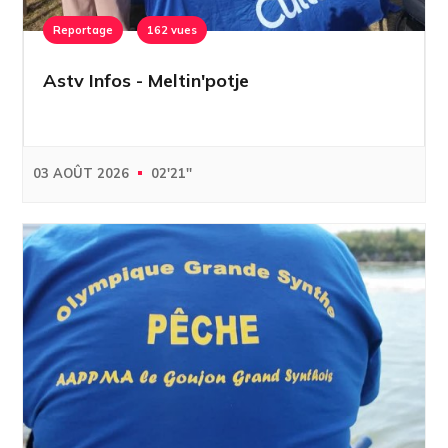
Reportage
162 vues
Astv Infos - Meltin'potje
03 AOÛT 2026
02'21''