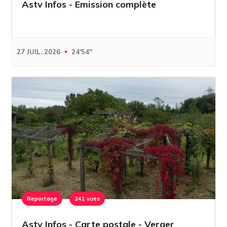
Astv Infos - Emission complète
27 JUIL. 2026
24'54''
Reportage
241 vues
Astv Infos - Carte postale - Verger