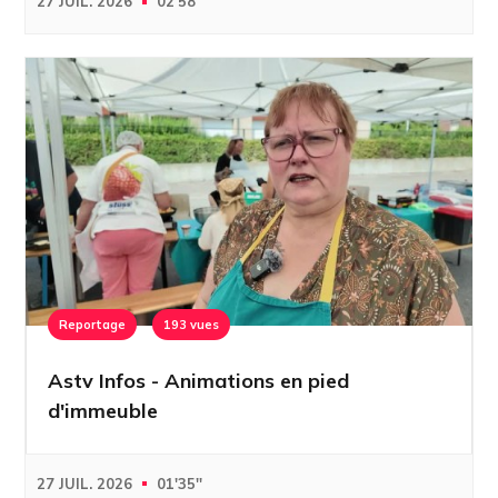
27 JUIL. 2026
02'58''
Reportage
193 vues
Astv Infos - Animations en pied
d'immeuble
27 JUIL. 2026
01'35''