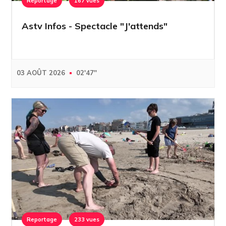
Reportage
167 vues
Astv Infos - Spectacle "J'attends"
03 AOÛT 2026
02'47''
Reportage
233 vues