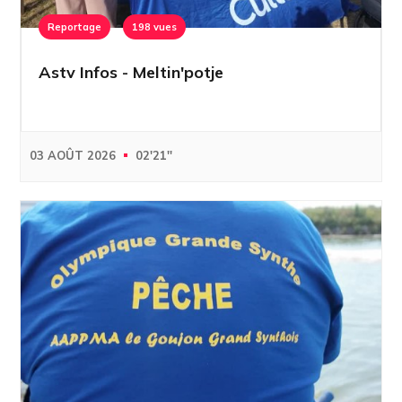
Reportage
198 vues
Astv Infos - Meltin'potje
03 AOÛT 2026
02'21''