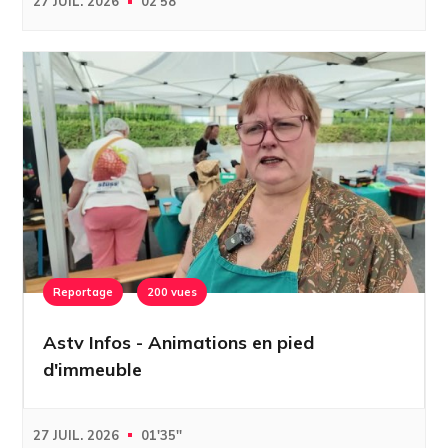
27 JUIL. 2026
02'58''
Reportage
200 vues
Astv Infos - Animations en pied
d'immeuble
27 JUIL. 2026
01'35''