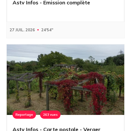
Astv Infos - Emission complète
27 JUIL. 2026
24'54''
Reportage
263 vues
Astv Infos - Carte postale - Verger