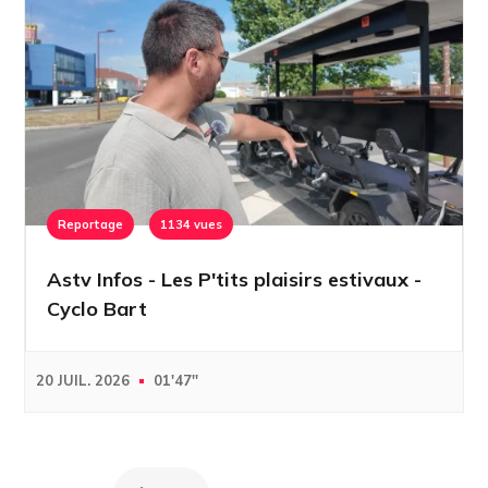
Reportage
1134 vues
Astv Infos - Les P'tits plaisirs estivaux -
Cyclo Bart
20 JUIL. 2026
01'47''