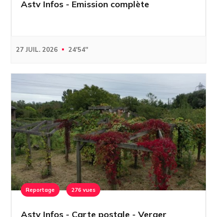
Astv Infos - Emission complète
27 JUIL. 2026
24'54''
Reportage
276 vues
Astv Infos - Carte postale - Verger