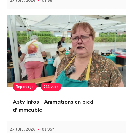
27 JUIL. 2026
02'58''
Reportage
211 vues
Astv Infos - Animations en pied
d'immeuble
27 JUIL. 2026
01'35''