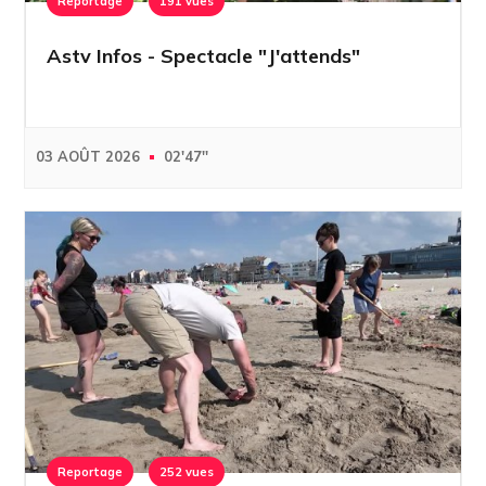
Reportage
191 vues
Astv Infos - Spectacle "J'attends"
03 AOÛT 2026
02'47''
Reportage
252 vues