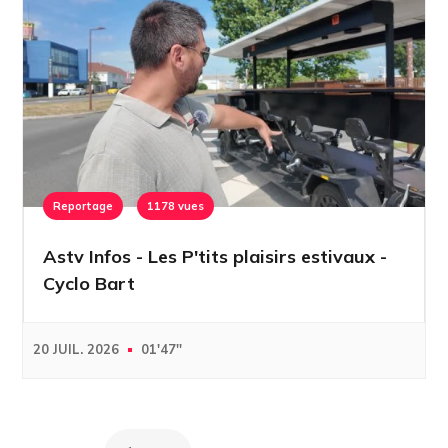
Reportage
1178 vues
Astv Infos - Les P'tits plaisirs estivaux -
Cyclo Bart
20 JUIL. 2026
01'47''