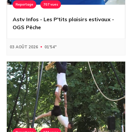
Reportage
707 vues
Astv Infos - Les P'tits plaisirs estivaux -
OGS Pêche
03 AOÛT 2026
01'54''