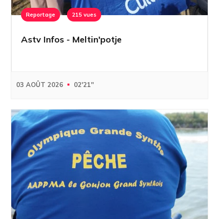
Reportage
215 vues
Astv Infos - Meltin'potje
03 AOÛT 2026
02'21''