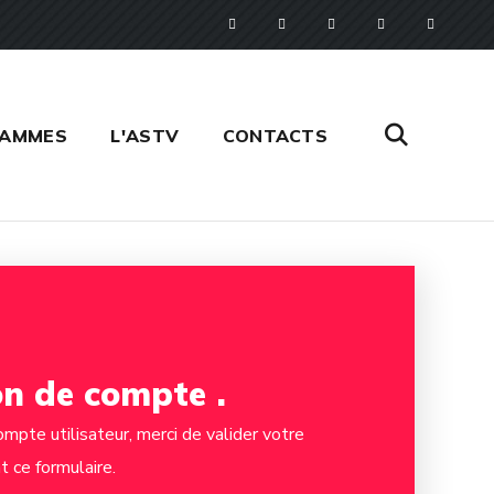
RAMMES
L'ASTV
CONTACTS
on de compte
.
mpte utilisateur, merci de valider votre
 ce formulaire.