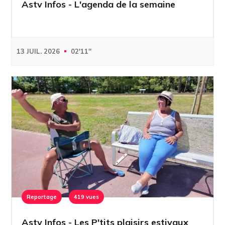
Astv Infos - L'agenda de la semaine
13 JUIL. 2026
02'11''
Reportage
419 vues
Astv Infos - Les P'tits plaisirs estivaux