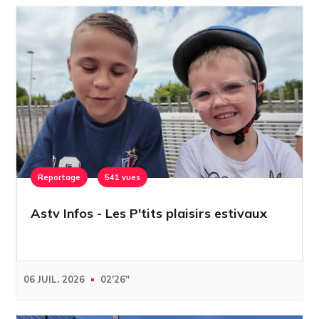
Reportage
541 vues
Astv Infos - Les P'tits plaisirs estivaux
06 JUIL. 2026
02'26''