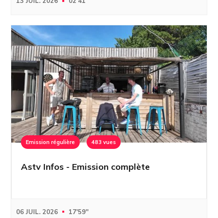
13 JUIL. 2026
02'41''
Emission régulière
483 vues
Astv Infos - Emission complète
06 JUIL. 2026
17'59''