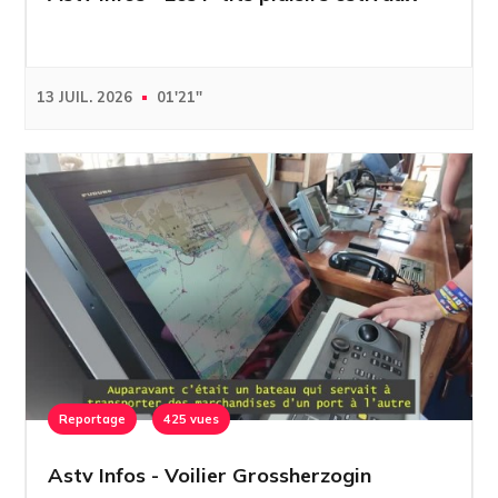
13 JUIL. 2026
01'21''
Reportage
425 vues
Astv Infos - Voilier Grossherzogin