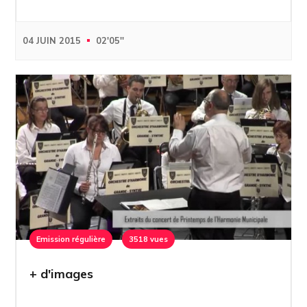
04 JUIN 2015
02'05''
Emission régulière
3518 vues
+ d'images