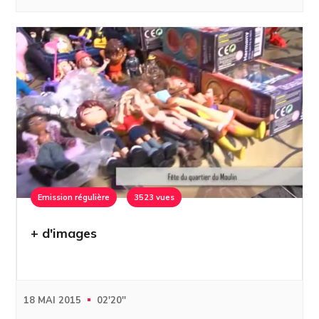
Emission régulière
3523 vues
+ d'images
18 MAI 2015
02'20''