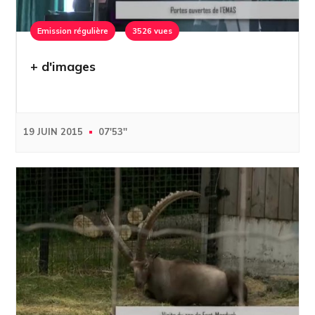
Emission régulière
3526 vues
+ d'images
19 JUIN 2015
07'53''