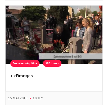
Emission régulière
3531 vues
+ d'images
15 MAI 2015
10'18''