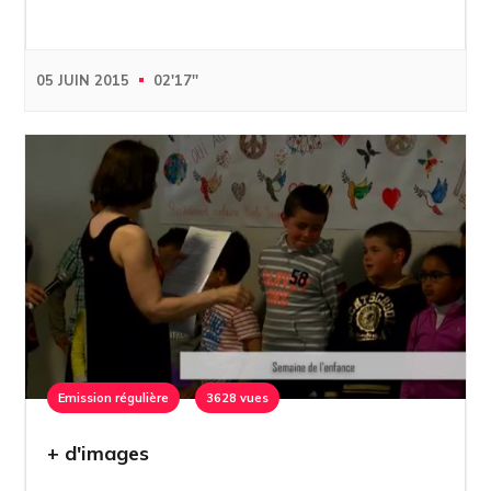
05 JUIN 2015
02'17''
Emission régulière
3628 vues
+ d'images