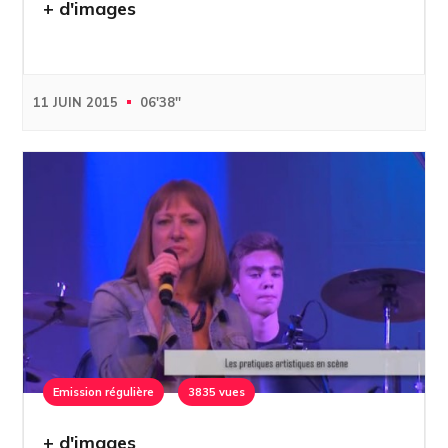
+ d'images
11 JUIN 2015
06'38''
Emission régulière
3835 vues
+ d'images