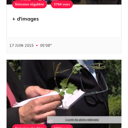
Emission régulière
3704 vues
+ d'images
17 JUIN 2015
05'08''