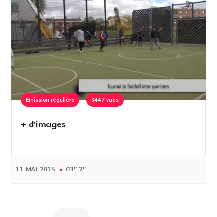
Emission régulière
3447 vues
+ d'images
11 MAI 2015
03'12''