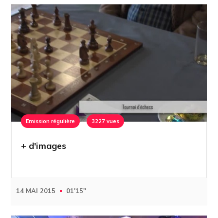
Emission régulière
3227 vues
+ d'images
14 MAI 2015
01'15''