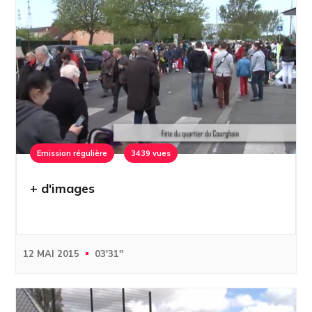
Emission régulière
3439 vues
+ d'images
12 MAI 2015
03'31''