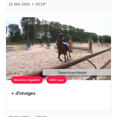
21 MAI 2015
03'19''
Emission régulière
4082 vues
+ d'images