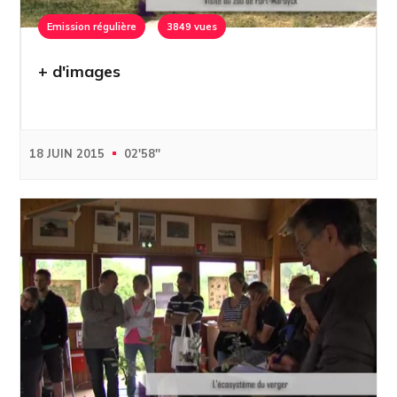
Emission régulière
3849 vues
+ d'images
18 JUIN 2015
02'58''