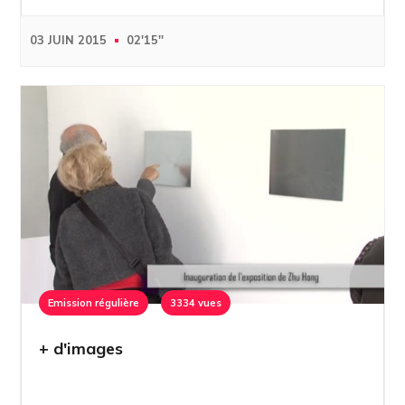
03 JUIN 2015
02'15''
Emission régulière
3334 vues
+ d'images