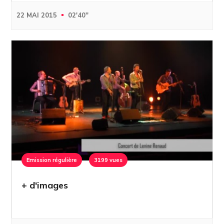
22 MAI 2015
02'40''
Emission régulière
3199 vues
+ d'images