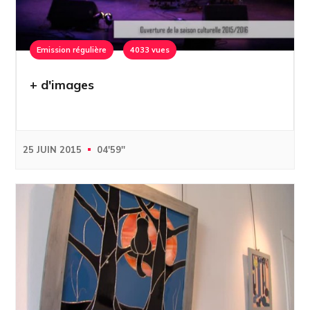
Emission régulière
4033 vues
+ d'images
25 JUIN 2015
04'59''