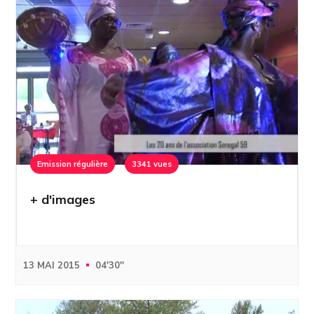
Emission régulière
3341 vues
+ d'images
13 MAI 2015
04'30''