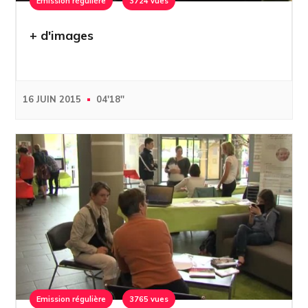
Emission régulière
3724 vues
+ d'images
16 JUIN 2015
04'18''
Emission régulière
3765 vues