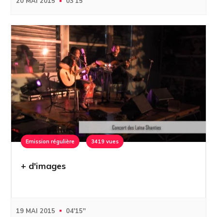
20 MAI 2015
03'15''
Emission régulière
3419 vues
+ d'images
19 MAI 2015
04'15''