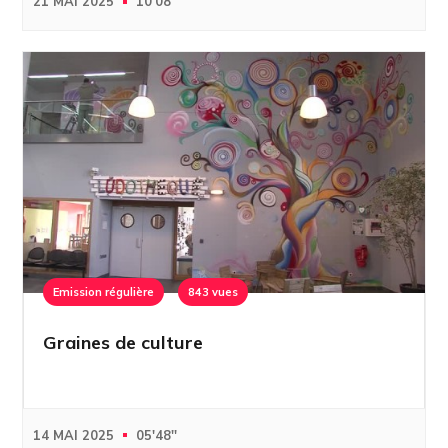
21 MAI 2025
10'08''
Emission régulière
843 vues
Graines de culture
14 MAI 2025
05'48''