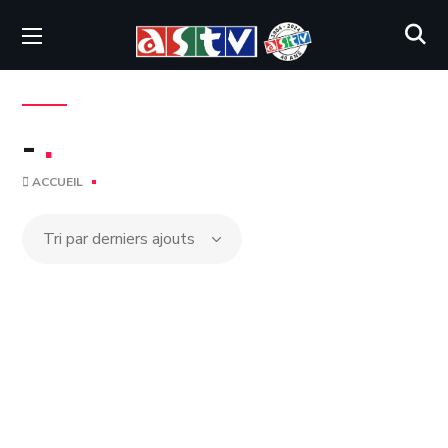
-
.
ACCUEIL