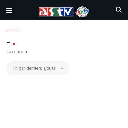
-
.
ACCUEIL