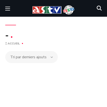
-
.
ACCUEIL