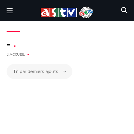
-
.
ACCUEIL